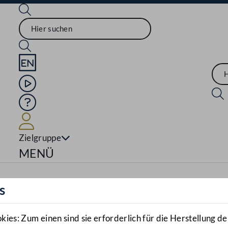
Sprache English
Mediathek
Hilfe
Benutzer
Zielgruppe
Navigationsmenü öffnen
MENÜ
s
es: Zum einen sind sie erforderlich für die Herstellung de