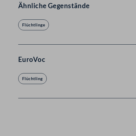
Ähnliche Gegenstände
Flüchtlinge
EuroVoc
Flüchtling
Kontakt