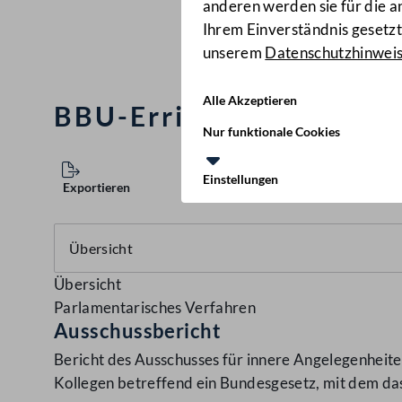
anderen werden sie für die 
Ihrem Einverständnis gesetzt.
unserem
Datenschutzhinwei
Alle Akzeptieren
BBU-Errichtungsgesetz
Nur funktionale Cookies
Einstellungen
Exportieren
Übersicht
Parlamentarisches Verfahren
Ausschussbericht
Bericht des Ausschusses für innere Angelegenheit
Kollegen betreffend ein Bundesgesetz, mit dem d