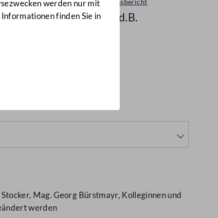
Ausschussbericht
lysezwecken werden nur mit
2640 d.B.
 Informationen finden Sie in
(2640 d.B.)
 Stocker, Mag. Georg Bürstmayr, Kolleginnen und
geändert werden