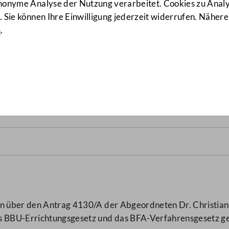
anonyme Analyse der Nutzung verarbeitet. Cookies zu Ana
 Sie können Ihre Einwilligung jederzeit widerrufen. Nähere
s
.
 und BFA-Verfahrensgesetz
en über den Antrag 4130/A der Abgeordneten Dr. Christian
as BBU-Errichtungsgesetz und das BFA-Verfahrensgesetz 