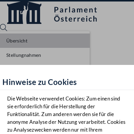
Übersicht
Stellungnahmen
Sprache English
Mediathek
Parlamentarisches Verfahren
Hinweise zu Cookies
Hilfe
Einbringung NR
Benutzer
Ausschussberatungen NR
Die Webseite verwendet Cookies: Zum einen sind
Zielgruppe
sie erforderlich für die Herstellung der
Navigationsmenü öffnen
MENÜ
Plenarberatungen NR
Funktionalität. Zum anderen werden sie für die
anonyme Analyse der Nutzung verarbeitet. Cookies
Einlangen BR
zu Analysezwecken werden nur mit Ihrem
Sprache En
Mediathek