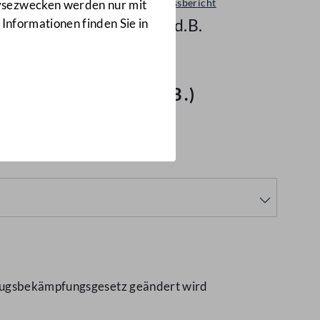
Ausschussbericht
lysezwecken werden nur mit
2675 d.B.
 Informationen finden Sie in
 Teil II
(2675 d.B.)
etrugsbekämpfungsgesetz geändert wird