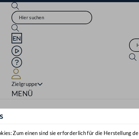
Sprache English
Mediathek
Hilfe
Benutzer
Zielgruppe
Navigationsmenü öffnen
MENÜ
s
es: Zum einen sind sie erforderlich für die Herstellung de