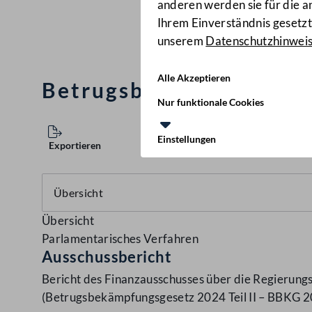
anderen werden sie für die 
Ihrem Einverständnis gesetzt.
unserem
Datenschutzhinwei
Alle Akzeptieren
Betrugsbekämpfungsgeset
Nur funktionale Cookies
Einstellungen
Exportieren
Übersicht
Parlamentarisches Verfahren
Ausschussbericht
Bericht des Finanzausschusses über die Regierung
(Betrugsbekämpfungsgesetz 2024 Teil II – BBKG 202