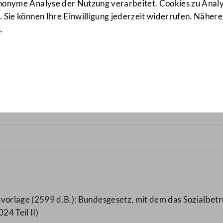
anonyme Analyse der Nutzung verarbeitet. Cookies zu Ana
 Sie können Ihre Einwilligung jederzeit widerrufen. Nähere
s
.
z 2024 Teil II – BBKG 2024
svorlage (2599 d.B.): Bundesgesetz, mit dem das Sozialb
4 Teil II)