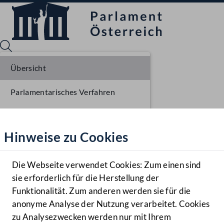
Übersicht
Parlamentarisches Verfahren
Sprache English
Mediathek
Einlangen NR
Hinweise zu Cookies
Hilfe
Ausschussberatungen NR
Benutzer
Plenarberatungen NR
Die Webseite verwendet Cookies: Zum einen sind
Zielgruppe
sie erforderlich für die Herstellung der
Navigationsmenü öffnen
MENÜ
Einlangen BR
Funktionalität. Zum anderen werden sie für die
anonyme Analyse der Nutzung verarbeitet. Cookies
Ausschussberatungen BR
zu Analysezwecken werden nur mit Ihrem
Sprache En
Mediathek