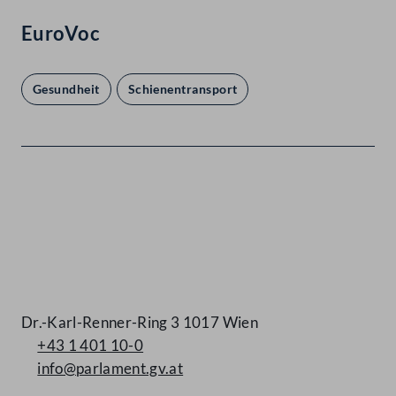
EuroVoc
Gesundheit
Schienentransport
Kontakt
Dr.-Karl-Renner-Ring 3 1017 Wien
+43 1 401 10-0
info@parlament.gv.at