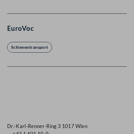
EuroVoc
Schienentransport
Kontakt
Dr.-Karl-Renner-Ring 3 1017 Wien
+43 1 401 10-0