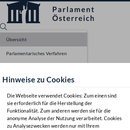
Übersicht
Parlamentarisches Verfahren
Sprache English
Mediathek
Einlangen NR
Hinweise zu Cookies
Hilfe
Ausschussberatungen NR
Benutzer
Die Webseite verwendet Cookies: Zum einen sind
Zielgruppe
sie erforderlich für die Herstellung der
Navigationsmenü öffnen
MENÜ
Funktionalität. Zum anderen werden sie für die
anonyme Analyse der Nutzung verarbeitet. Cookies
zu Analysezwecken werden nur mit Ihrem
Sprache En
Mediathek