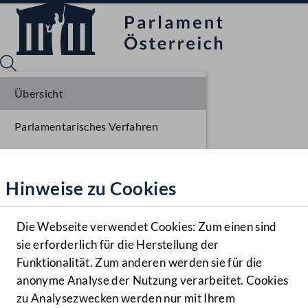
Übersicht
Parlamentarisches Verfahren
Sprache English
Mediathek
Einlangen NR
Hinweise zu Cookies
Hilfe
Ausschussberatungen NR
Benutzer
Plenarberatungen NR
Die Webseite verwendet Cookies: Zum einen sind
Zielgruppe
sie erforderlich für die Herstellung der
Navigationsmenü öffnen
MENÜ
Funktionalität. Zum anderen werden sie für die
anonyme Analyse der Nutzung verarbeitet. Cookies
zu Analysezwecken werden nur mit Ihrem
Sprache En
Mediathek