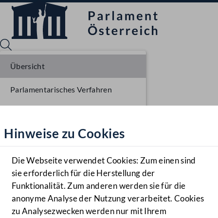
Übersicht
Parlamentarisches Verfahren
Sprache English
Mediathek
Einlangen BR
Hinweise zu Cookies
Hilfe
Ausschussberatungen BR
Benutzer
Plenarberatungen BR
Die Webseite verwendet Cookies: Zum einen sind
Zielgruppe
sie erforderlich für die Herstellung der
Navigationsmenü öffnen
MENÜ
Funktionalität. Zum anderen werden sie für die
anonyme Analyse der Nutzung verarbeitet. Cookies
zu Analysezwecken werden nur mit Ihrem
Sprache En
Mediathek