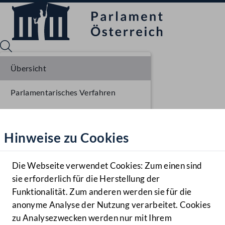
Übersicht
Parlamentarisches Verfahren
Sprache English
Mediathek
Beschlüsse
Hinweise zu Cookies
Hilfe
Liste der Rednerinnen und Redner
Benutzer
Sitzungsdokumente
Die Webseite verwendet Cookies: Zum einen sind
Zielgruppe
sie erforderlich für die Herstellung der
Navigationsmenü öffnen
MENÜ
Funktionalität. Zum anderen werden sie für die
anonyme Analyse der Nutzung verarbeitet. Cookies
zu Analysezwecken werden nur mit Ihrem
Sprache En
Mediathek