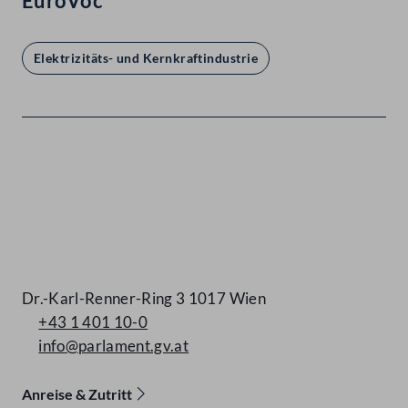
EuroVoc
Elektrizitäts- und Kernkraftindustrie
Kontakt
Dr.-Karl-Renner-Ring 3 1017 Wien
+43 1 401 10-0
info@parlament.gv.at
Anreise & Zutritt