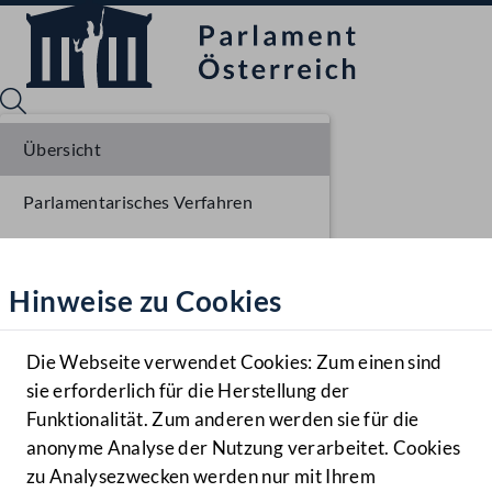
Übersicht
Parlamentarisches Verfahren
Sprache English
Mediathek
Einbringung NR
Hinweise zu Cookies
Hilfe
Ausschussberatungen NR
Benutzer
Plenarberatungen NR
Die Webseite verwendet Cookies: Zum einen sind
Zielgruppe
sie erforderlich für die Herstellung der
Navigationsmenü öffnen
MENÜ
Funktionalität. Zum anderen werden sie für die
anonyme Analyse der Nutzung verarbeitet. Cookies
zu Analysezwecken werden nur mit Ihrem
Sprache En
Mediathek