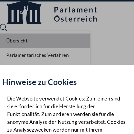
Übersicht
Parlamentarisches Verfahren
Sprache English
Mediathek
Einlangen NR
Hinweise zu Cookies
Hilfe
Ausschussberatungen NR
Benutzer
Plenarberatungen NR
Die Webseite verwendet Cookies: Zum einen sind
Zielgruppe
sie erforderlich für die Herstellung der
Navigationsmenü öffnen
MENÜ
Einlangen BR
Funktionalität. Zum anderen werden sie für die
anonyme Analyse der Nutzung verarbeitet. Cookies
Ausschussberatungen BR
zu Analysezwecken werden nur mit Ihrem
Sprache En
Mediathek