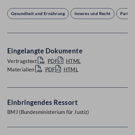
Gesundheit und Ernährung
Inneres und Recht
Parlam
Eingelangte Dokumente
Vertragstext
PDF
HTML
Materialien
PDF
HTML
Einbringendes Ressort
BMJ (Bundesministerium für Justiz)