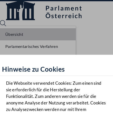
Übersicht
Parlamentarisches Verfahren
Sprache English
Mediathek
Einlangen NR
Hinweise zu Cookies
Hilfe
Ausschussberatungen NR
Benutzer
Plenarberatungen NR
Die Webseite verwendet Cookies: Zum einen sind
Zielgruppe
sie erforderlich für die Herstellung der
Navigationsmenü öffnen
MENÜ
Einlangen BR
Funktionalität. Zum anderen werden sie für die
anonyme Analyse der Nutzung verarbeitet. Cookies
Ausschussberatungen BR
zu Analysezwecken werden nur mit Ihrem
Sprache En
Mediathek