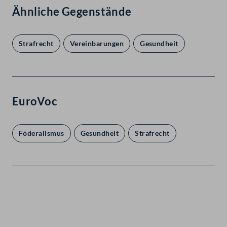
Ähnliche Gegenstände
Strafrecht
Vereinbarungen
Gesundheit
EuroVoc
Föderalismus
Gesundheit
Strafrecht
Kontakt