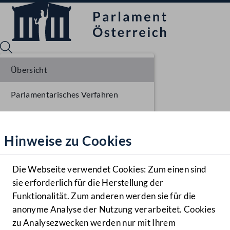
Übersicht
Parlamentarisches Verfahren
Sprache English
Mediathek
Beschlüsse
Hinweise zu Cookies
Hilfe
Liste der Rednerinnen und Redner
Benutzer
Die Webseite verwendet Cookies: Zum einen sind
Zielgruppe
sie erforderlich für die Herstellung der
Navigationsmenü öffnen
MENÜ
Funktionalität. Zum anderen werden sie für die
anonyme Analyse der Nutzung verarbeitet. Cookies
zu Analysezwecken werden nur mit Ihrem
Sprache En
Mediathek