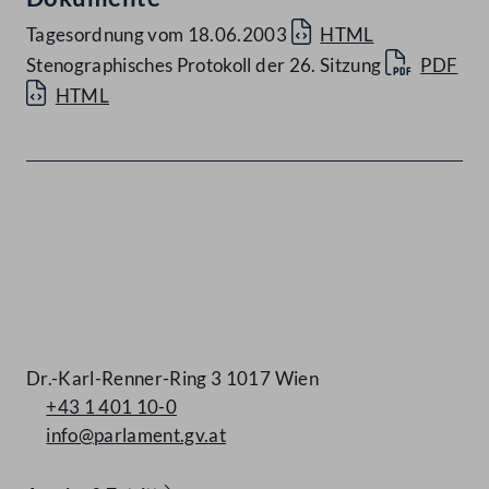
Tagesordnung vom 18.06.2003
HTML
Stenographisches Protokoll der 26. Sitzung
PDF
HTML
Kontakt
Dr.-Karl-Renner-Ring 3 1017 Wien
+43 1 401 10-0
info@parlament.gv.at