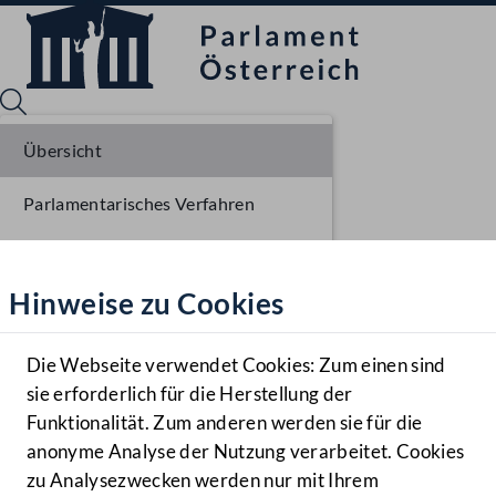
Übersicht
Parlamentarisches Verfahren
Sprache English
Mediathek
Einbringung NR
Hinweise zu Cookies
Hilfe
Ausschussberatungen NR
Benutzer
Plenarberatungen NR
Die Webseite verwendet Cookies: Zum einen sind
Zielgruppe
sie erforderlich für die Herstellung der
Navigationsmenü öffnen
MENÜ
Funktionalität. Zum anderen werden sie für die
anonyme Analyse der Nutzung verarbeitet. Cookies
zu Analysezwecken werden nur mit Ihrem
Sprache En
Mediathek