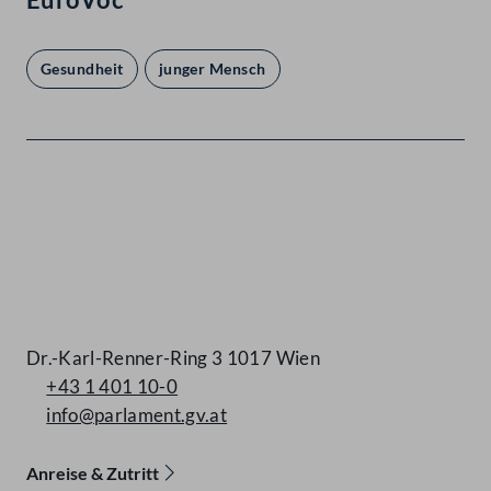
Gesundheit
junger Mensch
Kontakt
Dr.-Karl-Renner-Ring 3 1017 Wien
+43 1 401 10-0
info@parlament.gv.at
Anreise & Zutritt