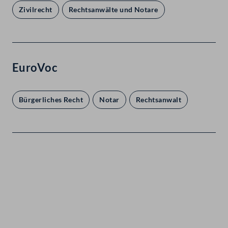
Zivilrecht
Rechtsanwälte und Notare
EuroVoc
Bürgerliches Recht
Notar
Rechtsanwalt
Kontakt