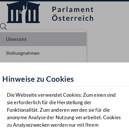
Übersicht
Stellungnahmen
Sprache English
Mediathek
Parlamentarisches Verfahren
Hinweise zu Cookies
Hilfe
Einbringung NR
Benutzer
Ausschussberatungen NR
Die Webseite verwendet Cookies: Zum einen sind
Zielgruppe
sie erforderlich für die Herstellung der
Navigationsmenü öffnen
MENÜ
Plenarberatungen NR
Funktionalität. Zum anderen werden sie für die
anonyme Analyse der Nutzung verarbeitet. Cookies
Einlangen BR
zu Analysezwecken werden nur mit Ihrem
Sprache En
Mediathek