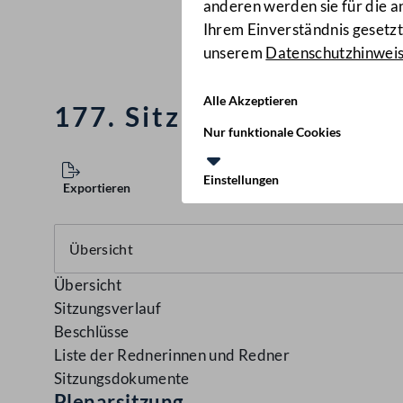
anderen werden sie für die 
Ihrem Einverständnis gesetzt.
unserem
Datenschutzhinwei
Alle Akzeptieren
177. Sitzung des Nation
Nur funktionale Cookies
Einstellungen
Exportieren
Übersicht
Sitzungsverlauf
Beschlüsse
Liste der Rednerinnen und Redner
Sitzungsdokumente
Plenarsitzung