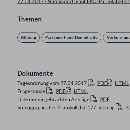
27.04.2017 - Nationalrat lehnt FPÖ-Parkplatz-Ini
Themen
Bildung
Parlament und Demokratie
Verkehr und
Dokumente
Tagesordnung vom 27.04.2017
PDF
HTML
Fragestunde
PDF
HTML
Liste der eingebrachten Anträge
PDF
Stenographisches Protokoll der 177. Sitzung
P