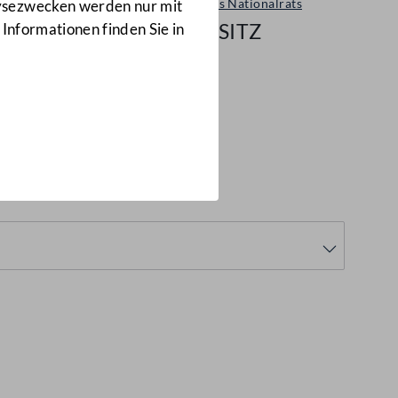
Sitzungen des Nationalrats
lysezwecken werden nur mit
177/NRSITZ
 Informationen finden Sie in
77/NRSITZ)