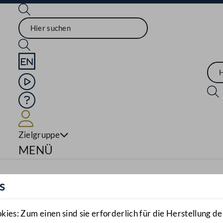
Sprache English
Mediathek
Hilfe
Benutzer
Zielgruppe
Navigationsmenü öffnen
MENÜ
s
es: Zum einen sind sie erforderlich für die Herstellung de