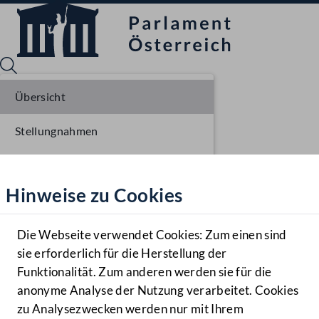
Übersicht
Stellungnahmen
Sprache English
Mediathek
Parlamentarisches Verfahren
Hinweise zu Cookies
Hilfe
Einbringung NR
Benutzer
Ausschussberatungen NR
Die Webseite verwendet Cookies: Zum einen sind
Zielgruppe
sie erforderlich für die Herstellung der
Navigationsmenü öffnen
MENÜ
Plenarberatungen NR
Funktionalität. Zum anderen werden sie für die
anonyme Analyse der Nutzung verarbeitet. Cookies
Einlangen BR
zu Analysezwecken werden nur mit Ihrem
Sprache En
Mediathek