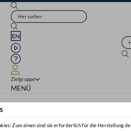
Sprache English
Mediathek
Hilfe
Benutzer
Zielgruppe
Navigationsmenü öffnen
MENÜ
s
es: Zum einen sind sie erforderlich für die Herstellung de