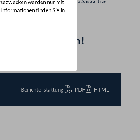
Selbständiger Entschließungsantrag
lysezwecken werden nur mit
1276/A(E)
 Informationen finden Sie in
ndlich umsetzen!
Berichterstattung
PDF
HTML