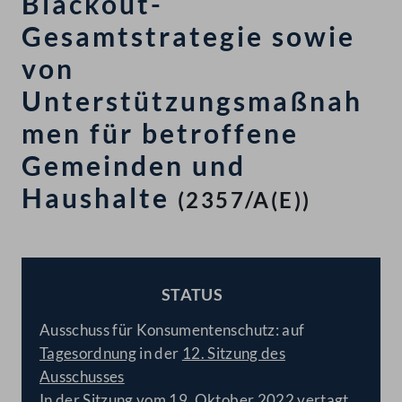
Blackout-
Gesamtstrategie sowie
von
Unterstützungsmaßnah
men für betroffene
Gemeinden und
Haushalte
(2357/A(E))
STATUS
BESCHLOSSEN
Ausschuss für Konsumentenschutz: auf
Tagesordnung
in der
12. Sitzung des
Ausschusses
In der Sitzung vom 19. Oktober 2022 vertagt.