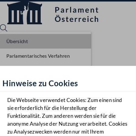
Übersicht
Parlamentarisches Verfahren
Sprache English
Mediathek
Einbringung NR
Hinweise zu Cookies
Hilfe
Ausschussberatungen NR
Benutzer
Die Webseite verwendet Cookies: Zum einen sind
Zielgruppe
sie erforderlich für die Herstellung der
Navigationsmenü öffnen
MENÜ
Funktionalität. Zum anderen werden sie für die
anonyme Analyse der Nutzung verarbeitet. Cookies
zu Analysezwecken werden nur mit Ihrem
Sprache En
Mediathek