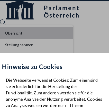
Übersicht
Stellungnahmen
Sprache English
Mediathek
Parlamentarisches Verfahren
Hinweise zu Cookies
Hilfe
Einbringung NR
Benutzer
Ausschussberatungen NR
Die Webseite verwendet Cookies: Zum einen sind
Zielgruppe
sie erforderlich für die Herstellung der
Navigationsmenü öffnen
MENÜ
Plenarberatungen NR
Funktionalität. Zum anderen werden sie für die
anonyme Analyse der Nutzung verarbeitet. Cookies
Einlangen BR
zu Analysezwecken werden nur mit Ihrem
Sprache En
Mediathek