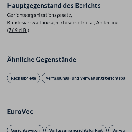
Hauptgegenstand des Berichts
Gerichtsorganisationsgesetz,
Bundesverwaltungsgerichtsgesetz u.a., Änderung
(769 d.B.)
Ähnliche Gegenstände
Rechtspflege
Verfassungs- und Verwaltungsgerichtsbarke
EuroVoc
Gerichtswesen
Verfassungsgerichtsbarkeit
Verwaltun