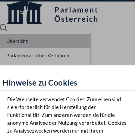
Übersicht
Parlamentarisches Verfahren
Sprache English
Mediathek
Hinweise zu Cookies
Hilfe
Benutzer
Die Webseite verwendet Cookies: Zum einen sind
Zielgruppe
sie erforderlich für die Herstellung der
Navigationsmenü öffnen
MENÜ
Funktionalität. Zum anderen werden sie für die
anonyme Analyse der Nutzung verarbeitet. Cookies
zu Analysezwecken werden nur mit Ihrem
Sprache En
Mediathek