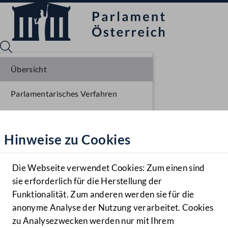
Übersicht
Parlamentarisches Verfahren
Sprache English
Mediathek
Einlangen NR
Hinweise zu Cookies
Hilfe
Ausschussberatungen NR
Benutzer
Plenarberatungen NR
Die Webseite verwendet Cookies: Zum einen sind
Zielgruppe
sie erforderlich für die Herstellung der
Navigationsmenü öffnen
MENÜ
Funktionalität. Zum anderen werden sie für die
anonyme Analyse der Nutzung verarbeitet. Cookies
zu Analysezwecken werden nur mit Ihrem
Sprache En
Mediathek