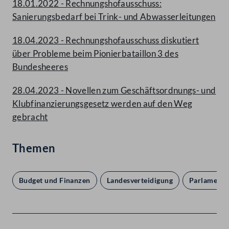
18.01.2022 - Rechnungshofausschuss:
Sanierungsbedarf bei Trink- und Abwasserleitungen
18.04.2023 - Rechnungshofausschuss diskutiert
über Probleme beim Pionierbataillon 3 des
Bundesheeres
28.04.2023 - Novellen zum Geschäftsordnungs- und
Klubfinanzierungsgesetz werden auf den Weg
gebracht
Themen
Budget und Finanzen
Landesverteidigung
Parlament 