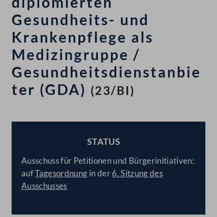
diplomierten
Gesundheits- und
Krankenpflege als
Medizingruppe /
Gesundheitsdienstanbie
ter (GDA)
(23/BI)
STATUS
BESCHLOSSEN
Ausschuss für Petitionen und Bürgerinitiativen:
auf
Tagesordnung
in der
6. Sitzung des
Ausschusses