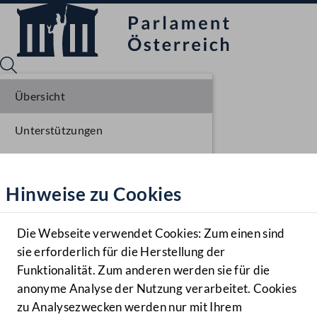
Übersicht
Unterstützungen
Sprache English
Mediathek
Stellungnahmen
Hinweise zu Cookies
Hilfe
Parlamentarisches Verfahren
Benutzer
Einlangen NR
Die Webseite verwendet Cookies: Zum einen sind
Zielgruppe
sie erforderlich für die Herstellung der
Navigationsmenü öffnen
MENÜ
Ausschussberatungen NR
Funktionalität. Zum anderen werden sie für die
anonyme Analyse der Nutzung verarbeitet. Cookies
Plenarberatungen NR
zu Analysezwecken werden nur mit Ihrem
Sprache En
Mediathek