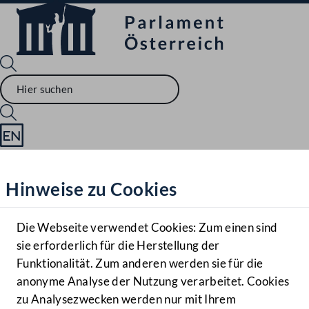
Sprache English
Mediathek
Hinweise zu Cookies
Hilfe
Benutzer
Die Webseite verwendet Cookies: Zum einen sind
Zielgruppe
sie erforderlich für die Herstellung der
Navigationsmenü öffnen
MENÜ
Funktionalität. Zum anderen werden sie für die
anonyme Analyse der Nutzung verarbeitet. Cookies
zu Analysezwecken werden nur mit Ihrem
Sprache En
Mediathek