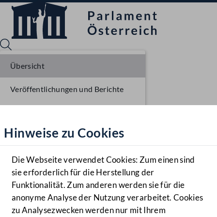
Übersicht
Veröffentlichungen und Berichte
Sprache English
Mediathek
Verhandlungsgegenstände
Hinweise zu Cookies
Hilfe
Parlamentarisches Verfahren
Benutzer
Die Webseite verwendet Cookies: Zum einen sind
Zielgruppe
sie erforderlich für die Herstellung der
Navigationsmenü öffnen
MENÜ
Funktionalität. Zum anderen werden sie für die
anonyme Analyse der Nutzung verarbeitet. Cookies
zu Analysezwecken werden nur mit Ihrem
Sprache En
Mediathek