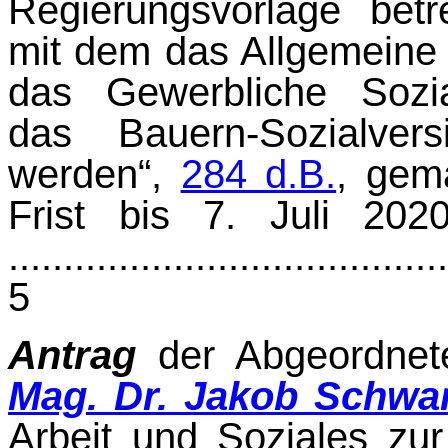
Regierungs­vorlage bet
mit dem das Allgemeine 
das Gewerbliche Sozia
das Bauern-Sozial­ver
werden“,
284 d.B.
, gem
Frist bis 7. Juli 2
......................................
5
Antrag
der Abgeordne
Mag. Dr. Jakob Schwa
Arbeit und Soziales zur