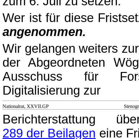
zum 6. Juli zu setzen.
Wer ist für diese Fristse
angenommen.
Wir gelangen weiters zu
der Abgeordneten Wög
Ausschuss für For
Digitalisierung zur
Nationalrat, XXVII.GP
Stenogr
Berichterstattung üb
289 der Beilagen
eine Fri