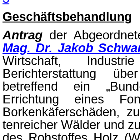
Geschäftsbehandlung
Antrag
der Abgeordne
Mag. Dr. Jakob Schwa
Wirtschaft, Indus
Berichterstattung üb
betreffend ein „Bund
Errichtung ei­nes F
Borkenkäferschäden, zur
tenreicher Wälder und z
des Rohstoffes Holz (Wa