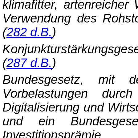
klimafitter, artenreiche
Verwen­dung des Rohsto
(
282 d.B.
)
Konjunkturstärkungsg
(
287 d.B.
)
Bundesgesetz, mit 
Vorbelastungen durch
Digitalisierung und Wirt
und ein Bundesges
Investitionsprä