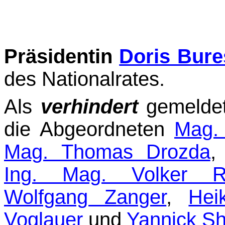
Präsidentin
Doris Bure
des Nationalrates.
Als
verhindert
gemeldet 
die Abgeordneten
Mag. 
Mag. Thomas Drozda
Ing. Mag. Volker Re
Wolfgang Zanger
,
Hei
Voglauer
und
Yannick Sh