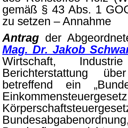
gemäß § 43 Abs. 1 GOG e
zu set­
zen – Anna
Antrag
der Abgeordne
Mag. Dr. Jakob Schwa
Wirtschaft, Indus
Berichterstattung üb
betreffend ein „Bun
Einkommen­steue
Körperschaftsteu
Bundesabgabe