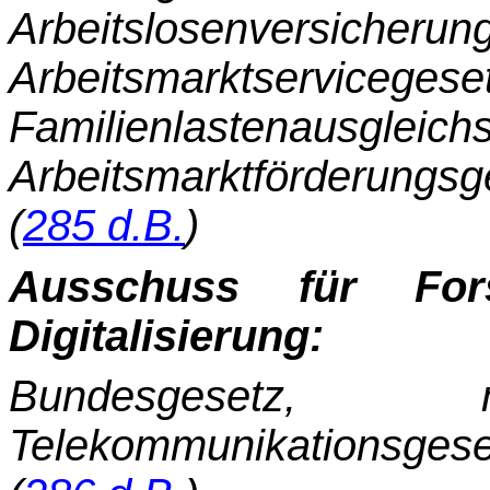
Arbeitslosenversic
Arbeitsmarkt­s
Familienlastenausgl
Arbeitsmarktförde­ru
(
285 d.B.
)
Ausschuss für For
Digitalisierung:
Bundesgeset
Telekommunikationsg