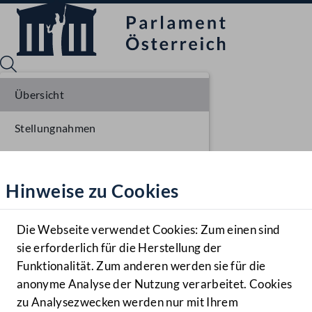
Übersicht
Stellungnahmen
Sprache English
Mediathek
Parlamentarisches Verfahren
Hinweise zu Cookies
Hilfe
Einlangen NR
Benutzer
Ausschussberatungen NR
Die Webseite verwendet Cookies: Zum einen sind
Zielgruppe
sie erforderlich für die Herstellung der
Navigationsmenü öffnen
MENÜ
Plenarberatungen NR
Funktionalität. Zum anderen werden sie für die
anonyme Analyse der Nutzung verarbeitet. Cookies
Einlangen BR
zu Analysezwecken werden nur mit Ihrem
Sprache En
Mediathek