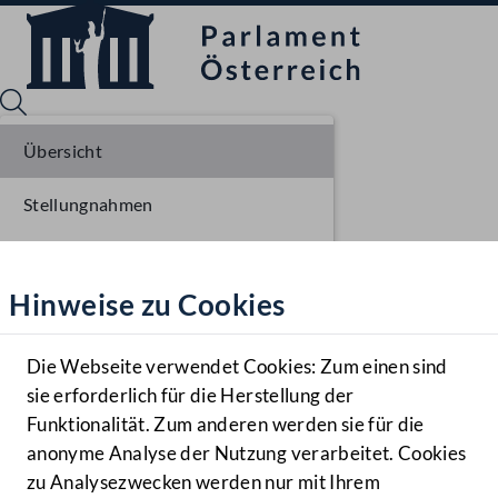
Übersicht
Stellungnahmen
Sprache English
Mediathek
Parlamentarisches Verfahren
Hinweise zu Cookies
Hilfe
Einbringung NR
Benutzer
Ausschussberatungen NR
Die Webseite verwendet Cookies: Zum einen sind
Zielgruppe
sie erforderlich für die Herstellung der
Navigationsmenü öffnen
MENÜ
Plenarberatungen NR
Funktionalität. Zum anderen werden sie für die
anonyme Analyse der Nutzung verarbeitet. Cookies
Einlangen BR
zu Analysezwecken werden nur mit Ihrem
Sprache En
Mediathek