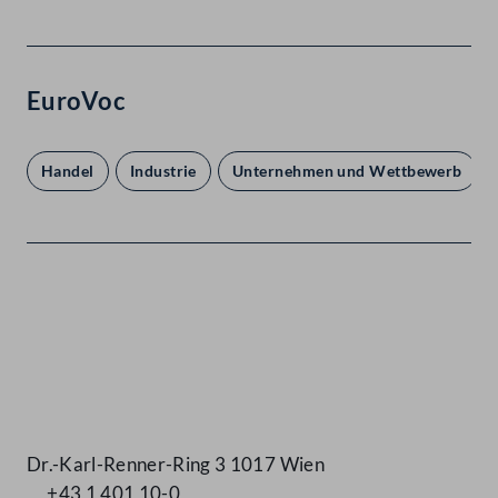
EuroVoc
Handel
Industrie
Unternehmen und Wettbewerb
Kontakt
Dr.-Karl-Renner-Ring 3 1017 Wien
+43 1 401 10-0