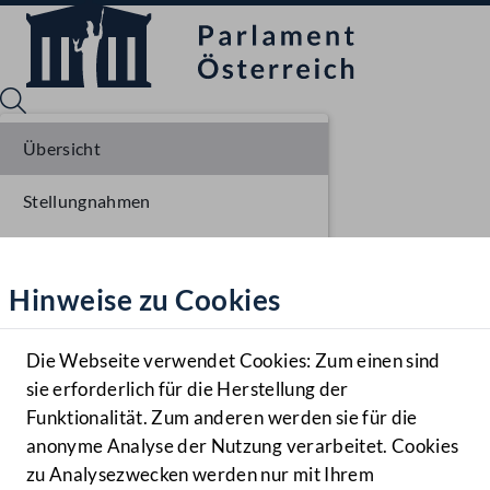
Übersicht
Stellungnahmen
Sprache English
Mediathek
Parlamentarisches Verfahren
Hinweise zu Cookies
Hilfe
Einlangen NR
Benutzer
Ausschussberatungen NR
Die Webseite verwendet Cookies: Zum einen sind
Zielgruppe
sie erforderlich für die Herstellung der
Navigationsmenü öffnen
MENÜ
Plenarberatungen NR
Funktionalität. Zum anderen werden sie für die
anonyme Analyse der Nutzung verarbeitet. Cookies
Einlangen BR
zu Analysezwecken werden nur mit Ihrem
Sprache En
Mediathek