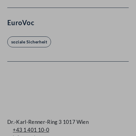
EuroVoc
soziale Sicherheit
Kontakt
Dr.-Karl-Renner-Ring 3 1017 Wien
+43 1 401 10-0