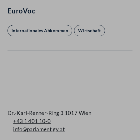
EuroVoc
internationales Abkommen
Wirtschaft
Kontakt
Dr.-Karl-Renner-Ring 3 1017 Wien
+43 1 401 10-0
info@parlament.gv.at