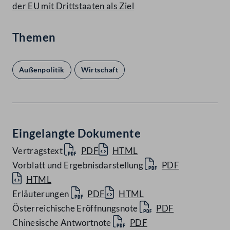
der EU mit Drittstaaten als Ziel
Themen
Außenpolitik
Wirtschaft
Eingelangte Dokumente
Vertragstext
PDF
HTML
Vorblatt und Ergebnisdarstellung
PDF
HTML
Erläuterungen
PDF
HTML
Österreichische Eröffnungsnote
PDF
Chinesische Antwortnote
PDF