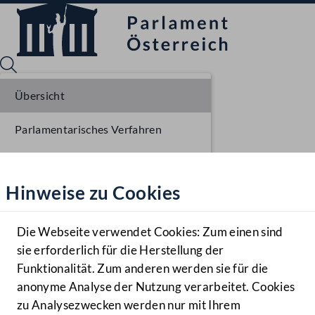
Übersicht
Parlamentarisches Verfahren
Sprache English
Mediathek
Einlangen NR
Hinweise zu Cookies
Hilfe
Ausschussberatungen NR
Benutzer
Plenarberatungen NR
Die Webseite verwendet Cookies: Zum einen sind
Zielgruppe
sie erforderlich für die Herstellung der
Navigationsmenü öffnen
MENÜ
Einlangen BR
Funktionalität. Zum anderen werden sie für die
anonyme Analyse der Nutzung verarbeitet. Cookies
Ausschussberatungen BR
zu Analysezwecken werden nur mit Ihrem
Sprache En
Mediathek