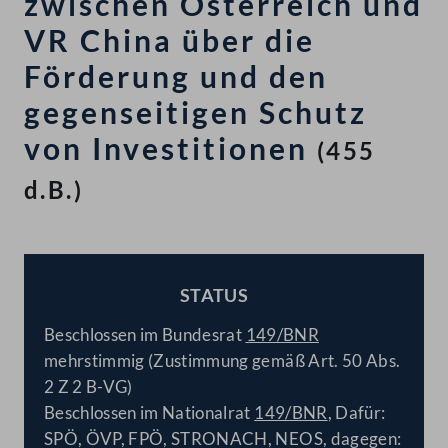
zwischen Österreich und
VR China über die
Förderung und den
gegenseitigen Schutz
von Investitionen
(455
d.B.)
STATUS
BESCHLOSSEN
Beschlossen im Bundesrat
149/BNR
mehrstimmig (Zustimmung gemäß Art. 50 Abs.
2 Z 2 B-VG)
Beschlossen im Nationalrat
149/BNR
, Dafür:
SPÖ, ÖVP, FPÖ, STRONACH, NEOS, dagegen: