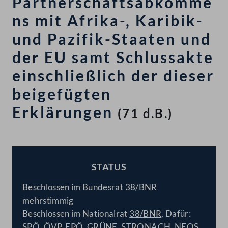
Partnerschaftsabkomme
ns mit Afrika-, Karibik-
und Pazifik-Staaten und
der EU samt Schlussakte
einschließlich der dieser
beigefügten
Erklärungen
(71 d.B.)
STATUS
BESCHLOSSEN
Beschlossen im Bundesrat
38/BNR
mehrstimmig
Beschlossen im Nationalrat
38/BNR
, Dafür:
SPÖ, ÖVP, FPÖ, GRÜNE, STRONACH, NEOS,