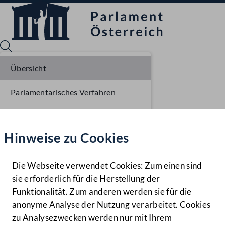
Übersicht
Parlamentarisches Verfahren
Sprache English
Mediathek
Beschlüsse
Hinweise zu Cookies
Hilfe
Liste der Rednerinnen und Redner
Benutzer
Sitzungsdokumente
Die Webseite verwendet Cookies: Zum einen sind
Zielgruppe
sie erforderlich für die Herstellung der
Navigationsmenü öffnen
MENÜ
Funktionalität. Zum anderen werden sie für die
anonyme Analyse der Nutzung verarbeitet. Cookies
zu Analysezwecken werden nur mit Ihrem
Sprache En
Mediathek