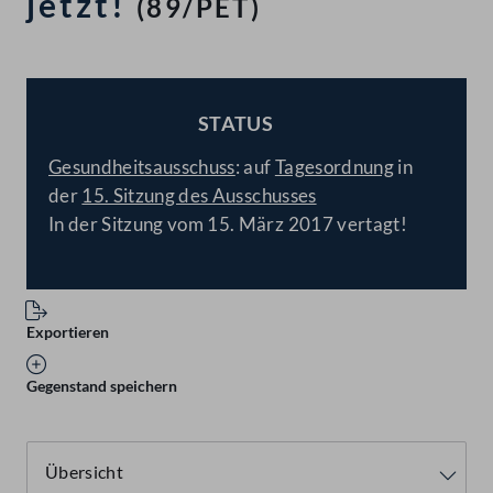
jetzt!
(89/PET)
STATUS
BESCHLOSSEN
Gesundheitsausschuss
: auf
Tagesordnung
in
der
15. Sitzung des Ausschusses
In der Sitzung vom 15. März 2017 vertagt!
Exportieren
Gegenstand speichern