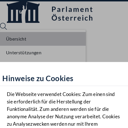
Übersicht
Unterstützungen
Sprache English
Mediathek
Stellungnahmen
Hinweise zu Cookies
Hilfe
Parlamentarisches Verfahren
Benutzer
Einlangen NR
Die Webseite verwendet Cookies: Zum einen sind
Zielgruppe
sie erforderlich für die Herstellung der
Navigationsmenü öffnen
MENÜ
Ausschussberatungen NR
Funktionalität. Zum anderen werden sie für die
anonyme Analyse der Nutzung verarbeitet. Cookies
Plenarberatungen NR
zu Analysezwecken werden nur mit Ihrem
Sprache En
Mediathek