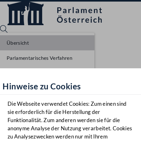
Übersicht
Parlamentarisches Verfahren
Sprache English
Mediathek
Einbringung NR
Hinweise zu Cookies
Hilfe
Ausschussberatungen NR
Benutzer
Plenarberatungen NR
Die Webseite verwendet Cookies: Zum einen sind
Zielgruppe
sie erforderlich für die Herstellung der
Navigationsmenü öffnen
MENÜ
Einlangen BR
Funktionalität. Zum anderen werden sie für die
anonyme Analyse der Nutzung verarbeitet. Cookies
Ausschussberatungen BR
zu Analysezwecken werden nur mit Ihrem
Sprache En
Mediathek