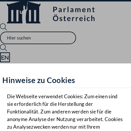
Sprache English
Mediathek
Hinweise zu Cookies
Hilfe
Benutzer
Die Webseite verwendet Cookies: Zum einen sind
Zielgruppe
sie erforderlich für die Herstellung der
Navigationsmenü öffnen
MENÜ
Funktionalität. Zum anderen werden sie für die
anonyme Analyse der Nutzung verarbeitet. Cookies
zu Analysezwecken werden nur mit Ihrem
Sprache En
Mediathek