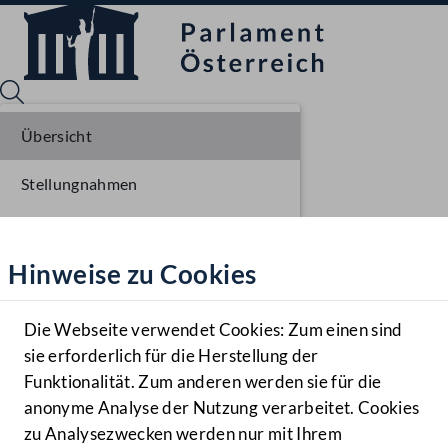
Übersicht
Stellungnahmen
Sprache English
Mediathek
Parlamentarisches Verfahren
Hinweise zu Cookies
Hilfe
Einlangen NR
Benutzer
Ausschussberatungen NR
Die Webseite verwendet Cookies: Zum einen sind
Zielgruppe
sie erforderlich für die Herstellung der
Navigationsmenü öffnen
MENÜ
Plenarberatungen NR
Funktionalität. Zum anderen werden sie für die
anonyme Analyse der Nutzung verarbeitet. Cookies
Einlangen BR
zu Analysezwecken werden nur mit Ihrem
Sprache En
Mediathek