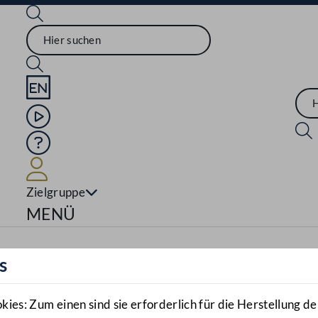
Sprache English
Mediathek
Hilfe
Benutzer
Zielgruppe
Navigationsmenü öffnen
MENÜ
s
es: Zum einen sind sie erforderlich für die Herstellung de