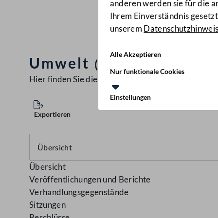
anderen werden sie für die 
Ihrem Einverständnis gesetzt.
unserem
Datenschutzhinwei
Alle Akzeptieren
Umwelt
(1/A-UM XXIII. GP)
Nur funktionale Cookies
Hier finden Sie die aktuellen
Ausschüsse
Einstellungen
Exportieren
Übersicht
Veröffentlichungen und Berichte
Verhandlungsgegenstände
Sitzungen
Beschlüsse