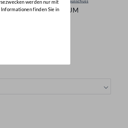
Umweltausschuss
lysezwecken werden nur mit
1/A-UM
 Informationen finden Sie in