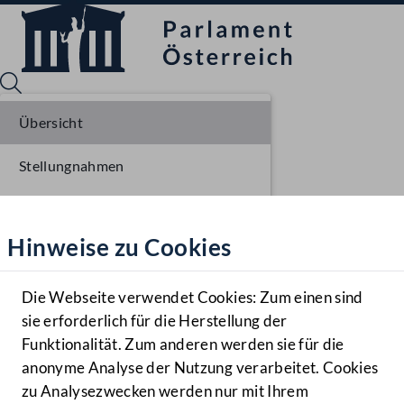
Übersicht
Stellungnahmen
Sprache English
Mediathek
Parlamentarisches Verfahren
Hinweise zu Cookies
Hilfe
Einlangen NR
Benutzer
Ausschussberatungen NR
Die Webseite verwendet Cookies: Zum einen sind
Zielgruppe
sie erforderlich für die Herstellung der
Navigationsmenü öffnen
MENÜ
Plenarberatungen NR
Funktionalität. Zum anderen werden sie für die
anonyme Analyse der Nutzung verarbeitet. Cookies
Einlangen BR
zu Analysezwecken werden nur mit Ihrem
Sprache En
Mediathek