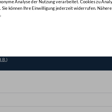
anonyme Analyse der Nutzung verarbeitet. Cookies zu Ana
 Sie können Ihre Einwilligung jederzeit widerrufen. Nähere
s
.
etz, Änderung
(55/A)
d.B.
)