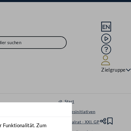
Sprache En
Mediathek
Hilfe
Benutze
Zielgruppe
Start
Gesetzesinitiativen
Nationalrat - XXI. GP
Teile
Lesez
r Funktionalität. Zum