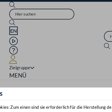
Sprache English
Mediathek
Hilfe
Benutzer
Zielgruppe
Navigationsmenü öffnen
MENÜ
s
es: Zum einen sind sie erforderlich für die Herstellung de