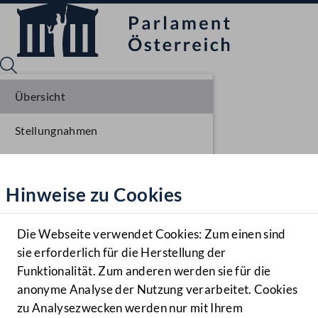
Übersicht
Stellungnahmen
Sprache English
Mediathek
Parlamentarisches Verfahren
Hinweise zu Cookies
Hilfe
Einlangen NR
Benutzer
Ausschussberatungen NR
Die Webseite verwendet Cookies: Zum einen sind
Zielgruppe
sie erforderlich für die Herstellung der
Navigationsmenü öffnen
MENÜ
Plenarberatungen NR
Funktionalität. Zum anderen werden sie für die
anonyme Analyse der Nutzung verarbeitet. Cookies
Einlangen BR
zu Analysezwecken werden nur mit Ihrem
Sprache En
Mediathek