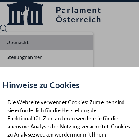
Übersicht
Stellungnahmen
Sprache English
Mediathek
Parlamentarisches Verfahren
Hinweise zu Cookies
Hilfe
Einbringung NR
Benutzer
Ausschussberatungen NR
Die Webseite verwendet Cookies: Zum einen sind
Zielgruppe
sie erforderlich für die Herstellung der
Navigationsmenü öffnen
MENÜ
Plenarberatungen NR
Funktionalität. Zum anderen werden sie für die
anonyme Analyse der Nutzung verarbeitet. Cookies
Einlangen BR
zu Analysezwecken werden nur mit Ihrem
Sprache En
Mediathek