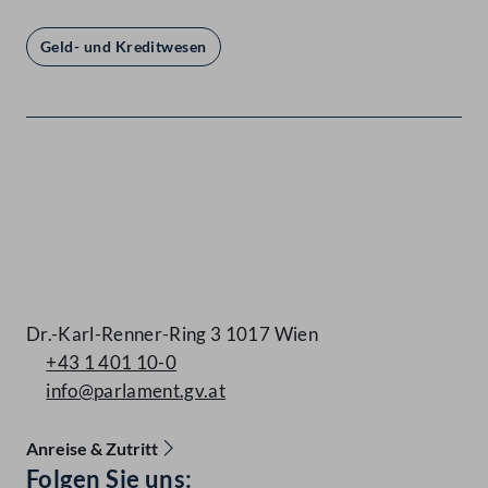
Geld- und Kreditwesen
Kontakt
Dr.-Karl-Renner-Ring 3 1017 Wien
+43 1 401 10-0
info@parlament.gv.at
Anreise & Zutritt
Accessibility Menu anzeigen
Folgen Sie uns: