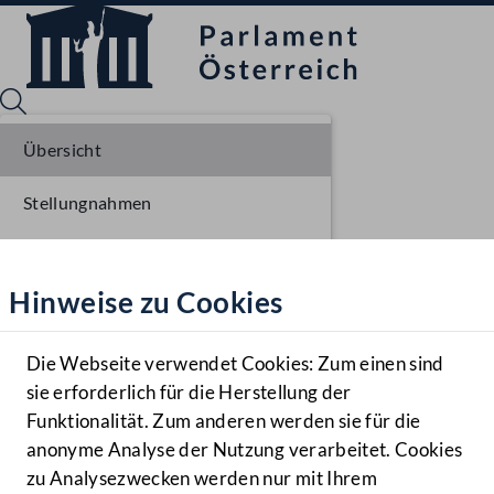
Übersicht
Stellungnahmen
Sprache English
Mediathek
Parlamentarisches Verfahren
Hinweise zu Cookies
Hilfe
Einbringung NR
Benutzer
Ausschussberatungen NR
Die Webseite verwendet Cookies: Zum einen sind
Zielgruppe
sie erforderlich für die Herstellung der
Navigationsmenü öffnen
MENÜ
Plenarberatungen NR
Funktionalität. Zum anderen werden sie für die
anonyme Analyse der Nutzung verarbeitet. Cookies
Einlangen BR
zu Analysezwecken werden nur mit Ihrem
Sprache En
Mediathek