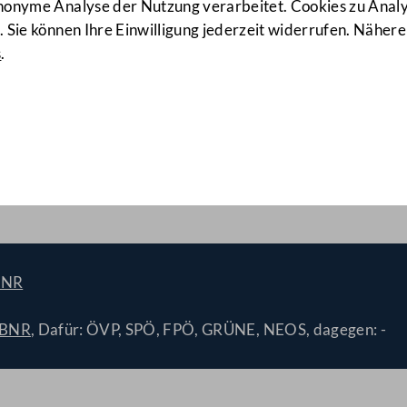
anonyme Analyse der Nutzung verarbeitet. Cookies zu Ana
 Sie können Ihre Einwilligung jederzeit widerrufen. Nähere
s
.
nkommens über den interna
F) und der Anhänge E (CUI)
nhangs H (EST) zum Überei
BNR
/BNR
, Dafür: ÖVP, SPÖ, FPÖ, GRÜNE, NEOS, dagegen: -