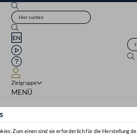
Sprache English
Mediathek
Hilfe
Benutzer
Zielgruppe
Navigationsmenü öffnen
MENÜ
s
es: Zum einen sind sie erforderlich für die Herstellung de