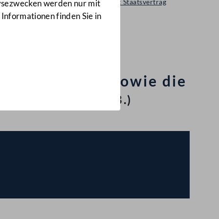
Regierungsvorlage: Staatsvertrag
lysezwecken werden nur mit
2406 d.B.
 Informationen finden Sie in
tionalen
 und G (ATMF) sowie die
nkommen
(2406 d.B.)