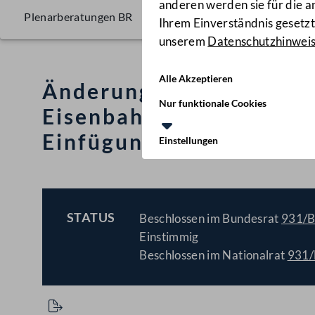
anderen werden sie für die 
Plenarberatungen BR
Ihrem Einverständnis gesetzt.
unserem
Datenschutzhinwei
Alle Akzeptieren
Änderungen des Überei
Nur funktionale Cookies
Eisenbahnverkehr (COTI
Einfügung des neuen A
Einstellungen
STATUS
Beschlossen im Bundesrat
931/
BESCHLOSSEN
Einstimmig
Beschlossen im Nationalrat
931