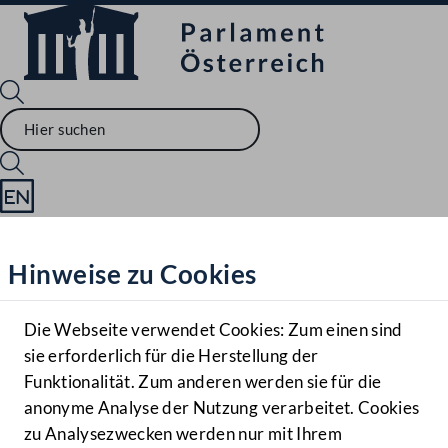
Sprache English
Mediathek
Hinweise zu Cookies
Hilfe
Benutzer
Die Webseite verwendet Cookies: Zum einen sind
Zielgruppe
sie erforderlich für die Herstellung der
Navigationsmenü öffnen
MENÜ
Funktionalität. Zum anderen werden sie für die
anonyme Analyse der Nutzung verarbeitet. Cookies
zu Analysezwecken werden nur mit Ihrem
Sprache En
Mediathek