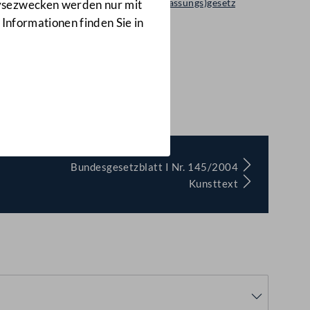
Regierungsvorlage: Bundes(verfassungs)gesetz
lysezwecken werden nur mit
644 d.B.
 Informationen finden Sie in
Bundesgesetzblatt I Nr. 145/2004
Kunsttext