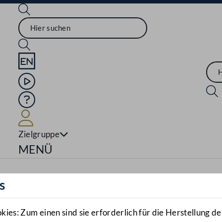
Sprache English
Mediathek
Hilfe
Benutzer
Zielgruppe
Navigationsmenü öffnen
MENÜ
s
es: Zum einen sind sie erforderlich für die Herstellung de