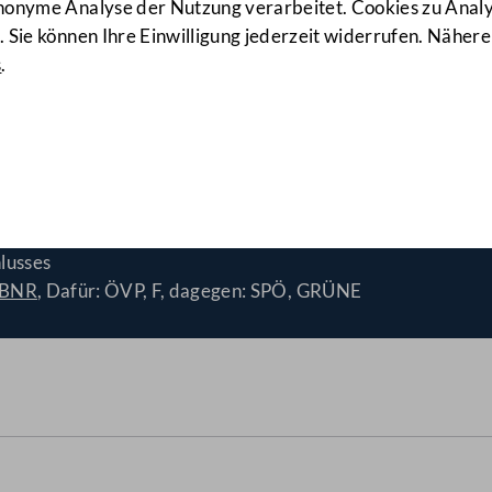
anonyme Analyse der Nutzung verarbeitet. Cookies zu Ana
 Sie können Ihre Einwilligung jederzeit widerrufen. Nähere
s
.
gesetz 2004
(644 d.B.)
lusses
/BNR
, Dafür: ÖVP, F, dagegen: SPÖ, GRÜNE