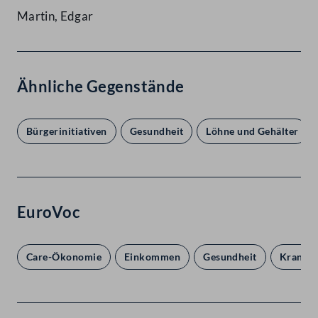
Martin, Edgar
Ähnliche Gegenstände
Bürgerinitiativen
Gesundheit
Löhne und Gehälter
EuroVoc
Care-Ökonomie
Einkommen
Gesundheit
Kranken