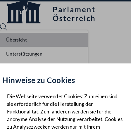
Übersicht
Unterstützungen
Sprache English
Mediathek
Stellungnahmen
Hinweise zu Cookies
Hilfe
Parlamentarisches Verfahren
Benutzer
Einlangen NR
Die Webseite verwendet Cookies: Zum einen sind
Zielgruppe
sie erforderlich für die Herstellung der
Navigationsmenü öffnen
MENÜ
Ausschussberatungen NR
Funktionalität. Zum anderen werden sie für die
anonyme Analyse der Nutzung verarbeitet. Cookies
Plenarberatungen NR
zu Analysezwecken werden nur mit Ihrem
Sprache En
Mediathek