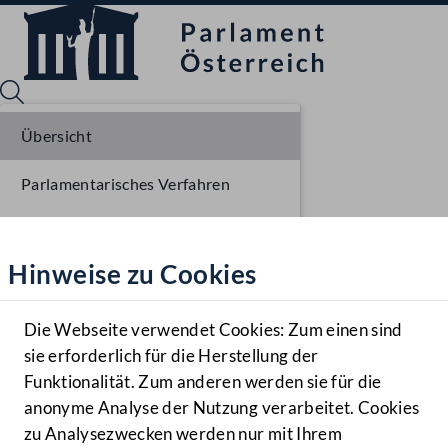
Übersicht
Parlamentarisches Verfahren
Sprache English
Mediathek
Einlangen NR
Hinweise zu Cookies
Hilfe
Ausschussberatungen NR
Benutzer
Plenarberatungen NR
Die Webseite verwendet Cookies: Zum einen sind
Zielgruppe
sie erforderlich für die Herstellung der
Navigationsmenü öffnen
MENÜ
Einlangen BR
Funktionalität. Zum anderen werden sie für die
anonyme Analyse der Nutzung verarbeitet. Cookies
Ausschussberatungen BR
zu Analysezwecken werden nur mit Ihrem
Sprache En
Mediathek