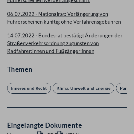
Führerscheinen werden abgeschafft
06.07.2022 - Nationalrat: Verlängerung von
Führerscheinen künftig ohne Verfahrensgebühren
14.07.2022 - Bundesrat bestätigt Änderungen der
Straßenverkehrsordnung zugunsten von
Radfahrer:innen und Fußgänger:innen
Themen
Inneres und Recht
Klima, Umwelt und Energie
Parlam
Eingelangte Dokumente