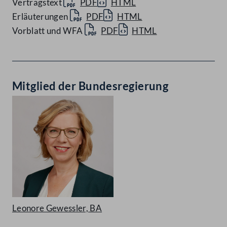
Vertragstext
PDF
HTML
Erläuterungen
PDF
HTML
Vorblatt und WFA
PDF
HTML
Mitglied der Bundesregierung
Leonore Gewessler, BA