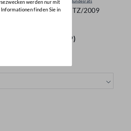
Sitzungen des Bundesrats
lysezwecken werden nur mit
777/BRSITZ/2009
 Informationen finden Sie in
(777/BRSITZ/2009)