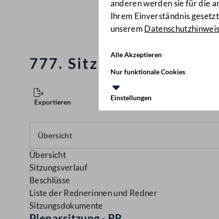
anderen werden sie für die 
Ihrem Einverständnis gesetzt.
unserem
Datenschutzhinwei
Alle Akzeptieren
777. Sitzung des Bunde
Nur funktionale Cookies
Einstellungen
Exportieren
Übersicht
Sitzungsverlauf
Beschlüsse
Liste der Rednerinnen und Redner
Sitzungsdokumente
Plenarsitzung - BR