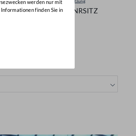
Plenarsitzung
lysezwecken werden nur mit
147/NRSITZ
 Informationen finden Sie in
993
(147/NRSITZ)