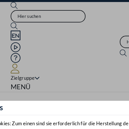
Sprache English
Mediathek
Hilfe
Benutzer
Zielgruppe
Navigationsmenü öffnen
MENÜ
s
es: Zum einen sind sie erforderlich für die Herstellung de