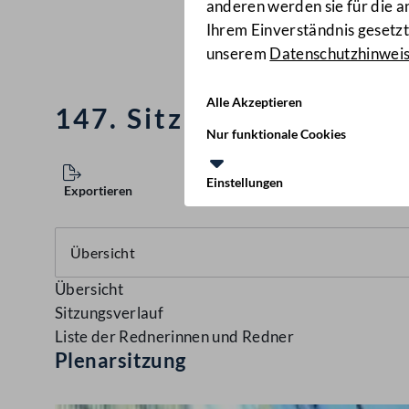
anderen werden sie für die 
Ihrem Einverständnis gesetzt.
unserem
Datenschutzhinwei
Alle Akzeptieren
147. Sitzung des Natio
Nur funktionale Cookies
Einstellungen
Exportieren
Übersicht
Sitzungsverlauf
Liste der Rednerinnen und Redner
Plenarsitzung