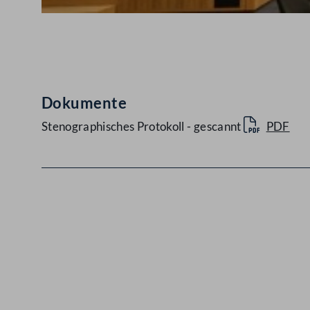
Abspielen
Dokumente
Stenographisches Protokoll - gescannt
PDF
Kontakt