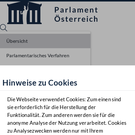
Übersicht
Parlamentarisches Verfahren
Sprache English
Mediathek
Einlangen NR
Hinweise zu Cookies
Hilfe
Ausschussberatungen NR
Benutzer
Plenarberatungen NR
Die Webseite verwendet Cookies: Zum einen sind
Zielgruppe
sie erforderlich für die Herstellung der
Navigationsmenü öffnen
MENÜ
Funktionalität. Zum anderen werden sie für die
anonyme Analyse der Nutzung verarbeitet. Cookies
zu Analysezwecken werden nur mit Ihrem
Sprache En
Mediathek