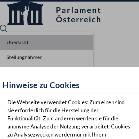
Übersicht
Stellungnahmen
Sprache English
Mediathek
Parlamentarisches Verfahren
Hinweise zu Cookies
Hilfe
Einlangen NR
Benutzer
Ausschussberatungen NR
Die Webseite verwendet Cookies: Zum einen sind
Zielgruppe
sie erforderlich für die Herstellung der
Navigationsmenü öffnen
MENÜ
Plenarberatungen NR
Funktionalität. Zum anderen werden sie für die
anonyme Analyse der Nutzung verarbeitet. Cookies
Einlangen BR
zu Analysezwecken werden nur mit Ihrem
Sprache En
Mediathek